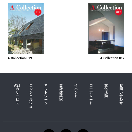
A-Collection 017
A-Collection 019
ASJ
コ
ネ
登
イ
コ
文
お
の
ン
ッ
録
ベ
ー
化
問
サ
シ
ト
建
ン
ポ
活
い
ー
ェ
ワ
築
ト
レ
動
合
ビ
ル
ー
家
ー
わ
ス
ジ
ク
ト
せ
ュ