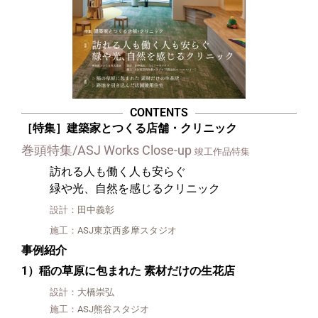
CONTENTS
［特集］建築家とつくる店舗・クリニック
巻頭特集/ASJ Works Close-up
竣工作品特集​
訪れる人も働く人も安らぐ
緑や光、自然を感じるクリニック
設計：
田中義彰
施工：
ASJ東京西多摩スタジオ
事例紹介
1）稲の草原に包まれた 素材だけの生花店
設計：
大橋崇弘
施工：
ASJ熊谷スタジオ