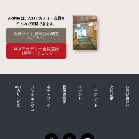
A-Style は、ASJアカデミー会員サ
イト内で閲覧できます。
会員サイト 情報誌の閲覧
はこちら
ASJアカデミー会員登録
（無料）はこちら
ASJ
コ
ネ
登
イ
コ
文
お
の
ン
ッ
録
ベ
ー
化
問
サ
シ
ト
建
ン
ポ
活
い
ー
ェ
ワ
築
ト
レ
動
合
ビ
ル
ー
家
ー
わ
ス
ジ
ク
ト
せ
ュ