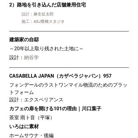
2）路地を引き込んだ店舗兼用住宅
設計：
麻生征太郎
施工：
ASJ豊橋スタジオ
建築家の自邸
～20年以上取り残された土地に～
設計：
納谷学
CASABELLA JAPAN（カザベラジャパン）957
フォンデールのラストワンマイル物流のためのプラッ
トフォーム
設計：エクスペリアンス
カフェの扉を開ける101の理由｜川口葉子
茶室 雨ト音（平塚）
いろはに素材
ホームサウナ・後編